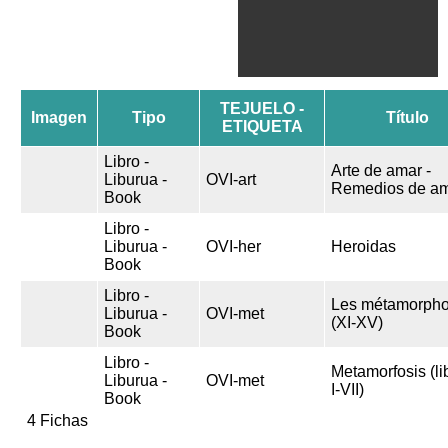
TEJUELO -
Imagen
Tipo
Título
ETIQUETA
Libro -
Arte de amar -
Liburua -
OVI-art
Remedios de a
Book
Libro -
Liburua -
OVI-her
Heroidas
Book
Libro -
Les métamorph
Liburua -
OVI-met
(XI-XV)
Book
Libro -
Metamorfosis (li
Liburua -
OVI-met
I-VII)
Book
4 Fichas