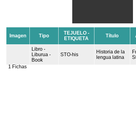
TEJUELO -
Imagen
Tipo
Título
ETIQUETA
Libro -
Historia de la
F
Liburua -
STO-his
lengua latina
S
Book
1 Fichas