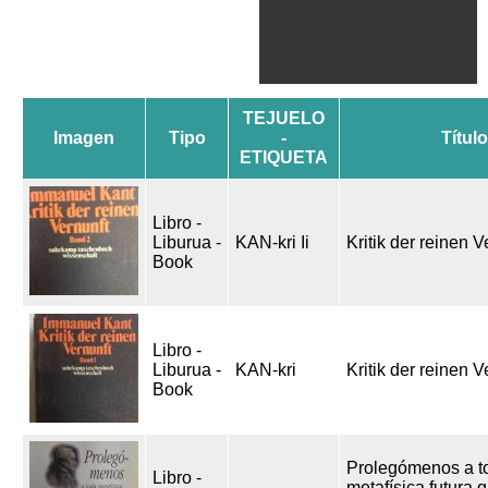
TEJUELO
Imagen
Tipo
-
Título
ETIQUETA
Libro -
Liburua -
KAN-kri Ii
Kritik der reinen Ve
Book
Libro -
Liburua -
KAN-kri
Kritik der reinen V
Book
Prolegómenos a t
Libro -
metafísica futura 