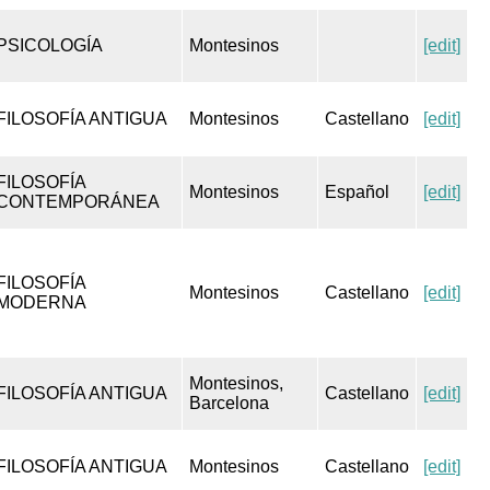
PSICOLOGÍA
Montesinos
[edit]
FILOSOFÍA ANTIGUA
Montesinos
Castellano
[edit]
FILOSOFÍA
Montesinos
Español
[edit]
CONTEMPORÁNEA
FILOSOFÍA
Montesinos
Castellano
[edit]
MODERNA
Montesinos,
FILOSOFÍA ANTIGUA
Castellano
[edit]
Barcelona
FILOSOFÍA ANTIGUA
Montesinos
Castellano
[edit]