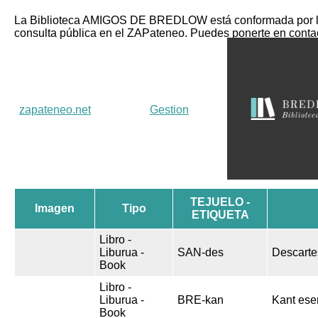
La Biblioteca AMIGOS DE BREDLOW está conformada por los 
consulta pública en el ZAPateneo. Puedes ponerte en co
zapateneo.net
Gestion
TEJUELO -
Imagen
Tipo
ETIQUETA
Libro -
Liburua -
SAN-des
Descarte
Book
Libro -
Liburua -
BRE-kan
Kant ese
Book