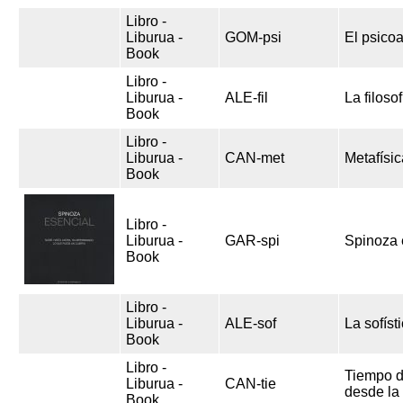
Libro -
Liburua -
GOM-psi
El psicoa
Book
Libro -
Liburua -
ALE-fil
La filoso
Book
Libro -
Liburua -
CAN-met
Metafísi
Book
Libro -
Liburua -
GAR-spi
Spinoza 
Book
Libro -
Liburua -
ALE-sof
La sofíst
Book
Libro -
Tiempo d
Liburua -
CAN-tie
desde la 
Book