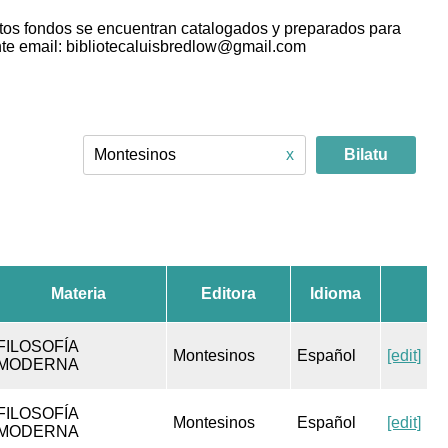
tos fondos se encuentran catalogados y preparados para
e email: bibliotecaluisbredlow@gmail.com
x
Materia
Editora
Idioma
FILOSOFÍA
Montesinos
Español
[edit]
MODERNA
FILOSOFÍA
Montesinos
Español
[edit]
MODERNA